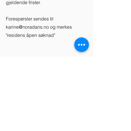
gjeldende frister.
Forespørsler sendes til
karine@noradans.no
og merkes
"residens åpen søknad"
Telefon
+47 938 78 707
+47 970 77 969
E-mail
tine@noradans.no
karine@noradans.no