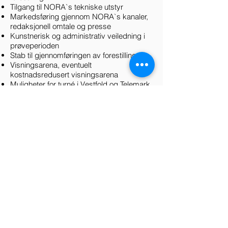
Tilgang til NORA`s tekniske utstyr
Markedsføring gjennom NORA`s kanaler,
redaksjonell omtale og presse
Kunstnerisk og administrativ veiledning i
prøveperioden
Stab til gjennomføringen av forestillingen
Visningsarena, eventuelt
kostnadsredusert visningsarena
Muligheter for turné i Vestfold og Telemark
Telefon
+47 938 78 707
+47 970 77 969
E-mail
tine@noradans.no
karine@noradans.no
Følg oss