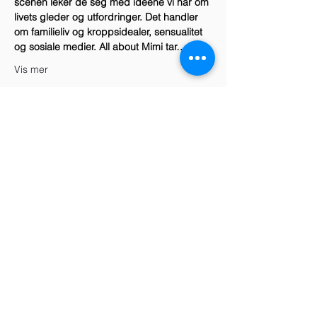
scenen leker de seg med ideene vi har om 
livets gleder og utfordringer. Det handler 
om familieliv og kroppsidealer, sensualitet 
og sosiale medier. All about Mimi tar…
Vis mer
Del dette arrangementet
Telefon
+47 938 78 707
+47 970 77 969
E-mail