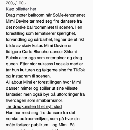
200,-/100,-
Kjøp billetter her
Drag møter ballroom når SoMe-fenomenet 
Mimi Devine tar med seg fire dansere fra 
det norske ballroommiløet til scenen. I en 
forestilling som tematiserer kjærlighet, 
forvandling og sårbarhet, tegner de et rikt 
bilde av skeiv kultur. Mimi Devine er 
tidligere Carte Blanche-danser Shlomi 
Ruimis alter ego som entertainer og drag 
queen. Etter stor suksess i sosiale medier 
tar hun kulturen og følgerne sine fra TikTok 
og Instagram til scenen.
All about Mimi er forestillingen hvor Mimi 
danser, mimer og spiller ut sine villeste 
fantasier, men også byr på utfordringer fra 
hverdagen som småbarnsmor.
Tar dragkunsten til et nytt sted
Hun har med seg fire dansere fra det 
norske ballroommiljøet, som på hver sin 
måte forfører publikum – og Mimi. På 