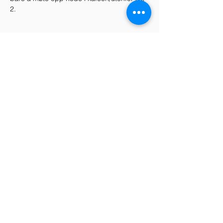
2.
Dele dette arrangementet
Telefon
+47 938 78 707
+47 970 77 969
E-mail
tine@noradans.no
karine@noradans.no