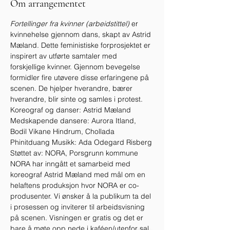
Om arrangementet
Fortellinger fra kvinner (arbeidstittel)
 er 
kvinnehelse gjennom dans, skapt av Astrid 
Mæland. Dette feministiske forprosjektet er 
inspirert av utførte samtaler med 
forskjellige kvinner. Gjennom bevegelse 
formidler fire utøvere disse erfaringene på 
scenen. De hjelper hverandre, bærer 
hverandre, blir sinte og samles i protest.
Koreograf og danser: Astrid Mæland 
Medskapende dansere: Aurora Itland, 
Bodil Vikane Hindrum, Chollada 
Phinitduang Musikk: Ada Odegard Risberg 
Støttet av: NORA, Porsgrunn kommune
NORA har inngått et samarbeid med 
koreograf Astrid Mæland med mål om en 
helaftens produksjon hvor NORA er co-
produsenter. Vi ønsker å la publikum ta del 
i prosessen og inviterer til arbeidsvisning 
på scenen. Visningen er gratis og det er 
bare å møte opp nede i kaféen/utenfor sal 