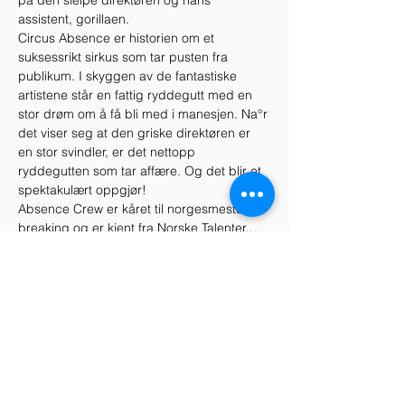
på den sleipe direktøren og hans 
assistent, gorillaen.
Circus Absence er historien om et 
suksessrikt sirkus som tar pusten fra 
publikum. I skyggen av de fantastiske 
artistene står en fattig ryddegutt med en 
stor drøm om å få bli med i manesjen. Na°r 
det viser seg at den griske direktøren er 
en stor svindler, er det nettopp 
ryddegutten som tar affære. Og det blir et 
spektakulært oppgjør!
Absence Crew er kåret til norgesmestere i 
breaking og er kjent fra Norske Talenter…
Vis mer
Del dette arrangementet