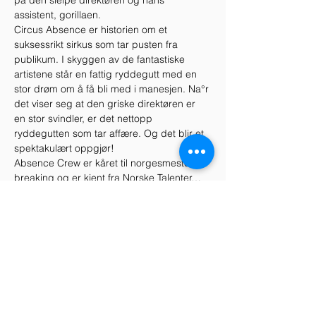
på den sleipe direktøren og hans 
assistent, gorillaen.
Circus Absence er historien om et 
suksessrikt sirkus som tar pusten fra 
publikum. I skyggen av de fantastiske 
artistene står en fattig ryddegutt med en 
stor drøm om å få bli med i manesjen. Na°r 
det viser seg at den griske direktøren er 
en stor svindler, er det nettopp 
ryddegutten som tar affære. Og det blir et 
spektakulært oppgjør!
Absence Crew er kåret til norgesmestere i 
breaking og er kjent fra Norske Talenter…
Les mer >
Dele dette arrangementet