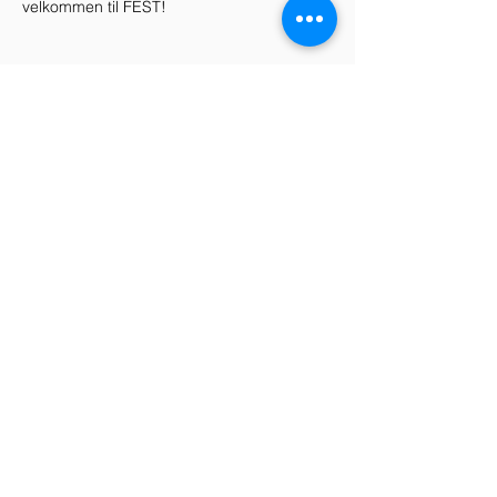
velkommen til FEST!
Dele dette arrangementet
Telefon
+47 938 78 707
+47 970 77 969
E-mail
tine@noradans.no
karine@noradans.no
Følg oss