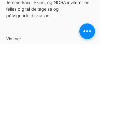
Tømmerkaia i Skien, og NORA inviterer en 
felles digital deltagelse og 
påfølgende diskusjon.  
Vis mer
Del dette arrangementet
Telefon
+47 938 78 707
+47 970 77 969