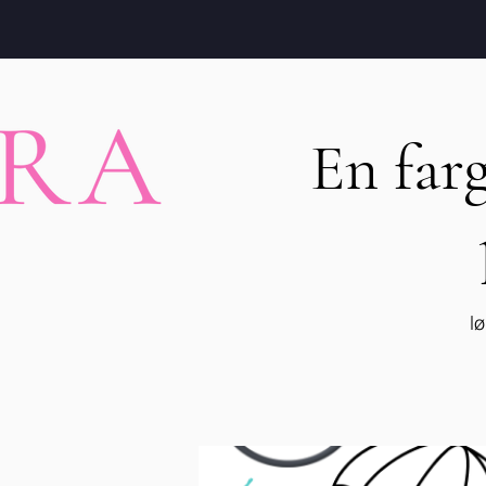
En farg
lø