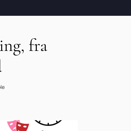
ing, fra
d
le