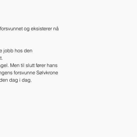
 forsvunnet og eksisterer nå 
ke jobb hos den 
. 
l. Men til slutt fører hans 
kongens forsvunne Sølvkrone 
 den dag i dag. 