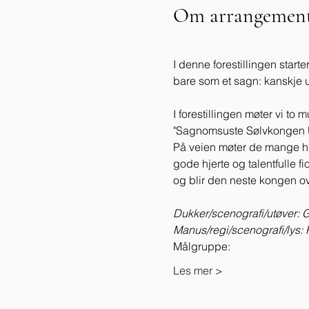
Om arrangement
I denne forestillingen start
bare som et sagn: kanskje u
I forestillingen møter vi to
"Sagnomsuste Sølvkongen U
På veien møter de mange hind
gode hjerte og talentfulle f
og blir den neste kongen ove
Dukker/scenografi/utøver: 
Manus/regi/scenografi/lys:
Målgruppe: 
Les mer >