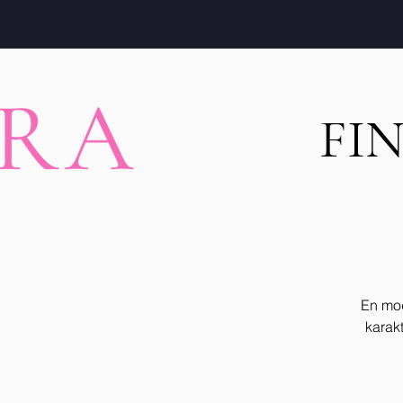
FIN
En mod
karakt