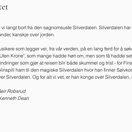
et
er vi langt bort fra den sagnomsuste Silverdalen. Silverdalen har
nder, kanskje over jorden. 
 musikere som legger vei, fra vår verden, på en lang ferd for å sø
ten Krone", som mange hadde hørt om, men som få hadde sett
ringer som gjør at reisen blir både skummel og trist - for Finage
iolinspill ham til den magiske Silverdalen hvor han finner Sølv
r Silverdalen. Og for alt vi vet, er han konge over Silverdalen,
Geir Robsrud
 Kenneth Dean