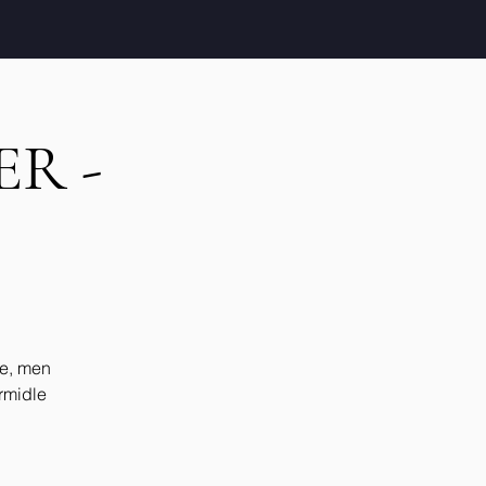
ER -
le, men
ormidle