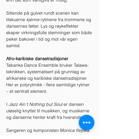
enn det som vanligvis er mulig. 

Sittende på gulvet rundt scenen kan 
tilskuerne 
kjenne
 rytmene fra trommene og 
dansernes føtter. Lys og røykeffekter 
skaper virkningsfulle stemninger som både 
peker bakover i tid og mot vår egen 
samtid. 

Afro-karibiske dansetradisjoner
Tabanka Dance Ensemble bruker Talawa-
teknikken, systematisert på grunnlag av 
afrikanske og karibiske dansetradisjoner. 
Her er polyrytmikk – flere samtidige rytmer 
– et sentralt element. 

I 
Jazz Ain´t Nothing but Soul 
er dansen 
uløselig knyttet til musikken, og musikerne 
og danserne henter kraft fra hverandre.  

Sangeren og komponisten Monica Ifejilika 
framfører musikken sammen med Malis 