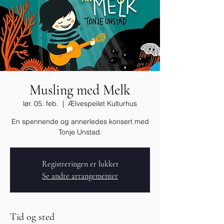
Musling med Melk
lør. 05. feb.
  |  
Ælvespeilet Kulturhus
En spennende og annerledes konsert med
Tonje Unstad.
Registreringen er lukket
Se andre arrangementer
Tid og sted