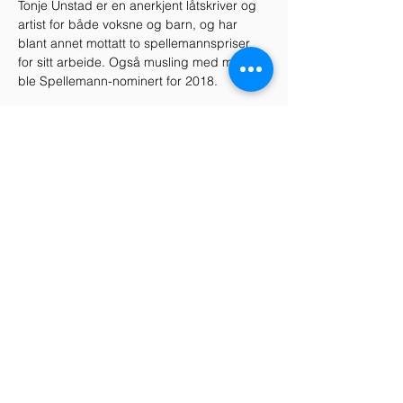
Tonje Unstad er en anerkjent låtskriver og 
artist for både voksne og barn, og har 
blant annet mottatt to spellemannspriser 
for sitt arbeide. Også musling med melk 
ble Spellemann-nominert for 2018.
Del dette arrangementet
Telefon
+47 938 78 707
+47 970 77 969
E-mail