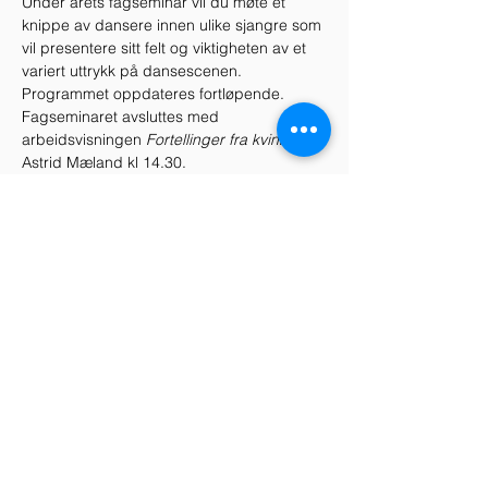
Under årets fagseminar vil du møte et 
knippe av dansere innen ulike sjangre som 
vil presentere sitt felt og viktigheten av et 
variert uttrykk på dansescenen.
Programmet oppdateres fortløpende.
Fagseminaret avsluttes med 
arbeidsvisningen 
Fortellinger fra kvinner 
av 
Astrid Mæland kl 14.30.
Dele dette arrangementet
Telefon
+47 938 78 707
+47 970 77 969