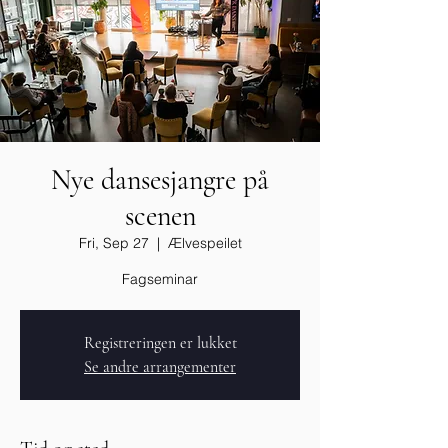
Nye dansesjangre på
scenen
Fri, Sep 27
  |  
Ælvespeilet
Fagseminar
Registreringen er lukket
Se andre arrangementer