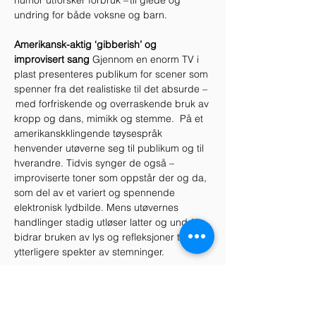
humor utforsker forbruk – til glede og 
undring for både voksne og barn.  
Amerikansk-aktig ‘gibberish’ og 
improvisert sang
 Gjennom en enorm TV i 
plast presenteres publikum for scener som 
spenner fra det realistiske til det absurde –
 med forfriskende og overraskende bruk av 
kropp og dans, mimikk og stemme.  På et 
amerikanskklingende tøysespråk 
henvender utøverne seg til publikum og til 
hverandre. Tidvis synger de også – 
improviserte toner som oppstår der og da, 
som del av et variert og spennende 
elektronisk lydbilde. Mens utøvernes 
handlinger stadig utløser latter og undring, 
bidrar bruken av lys og refleksjoner til et 
ytterligere spekter av stemninger.  
Vil inspirere til samtaler mellom barn…