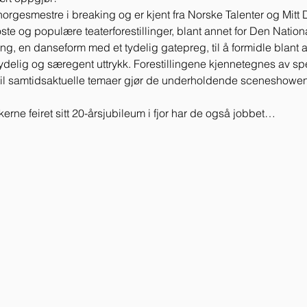
orgesmestre i breaking og er kjent fra Norske Talenter og Mit
oste og populære teaterforestillinger, blant annet for Den Natio
g, en danseform med et tydelig gatepreg, til å formidle blant 
 tydelig og særegent uttrykk. Forestillingene kjennetegnes av sp
til samtidsaktuelle temaer gjør de underholdende sceneshowene
ne feiret sitt 20-årsjubileum i fjor har de også jobbet…