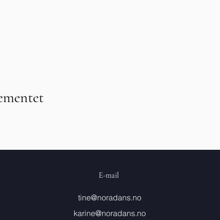
gementet
E-mail
tine@noradans.no
karine@noradans.no