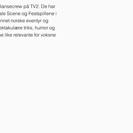
t Dansecrew på TV2. De har 
nale Scene og Festspillene i 
annet norske eventyr og 
ektakulære triks, humor og 
 like relevante for voksne 