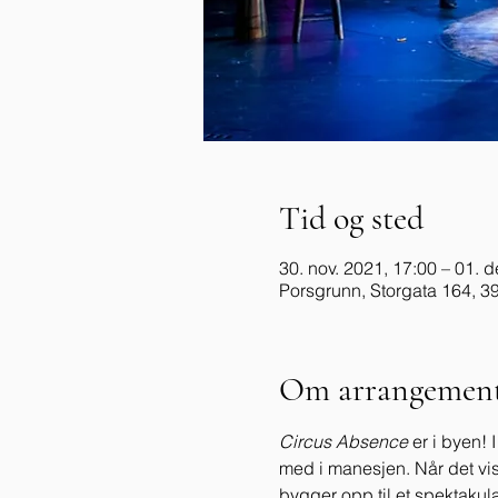
Tid og sted
30. nov. 2021, 17:00 – 01. d
Porsgrunn, Storgata 164, 3
Om arrangement
Circus Absence
 er i byen!
med i manesjen. Når det vis
bygger opp til et spektakul