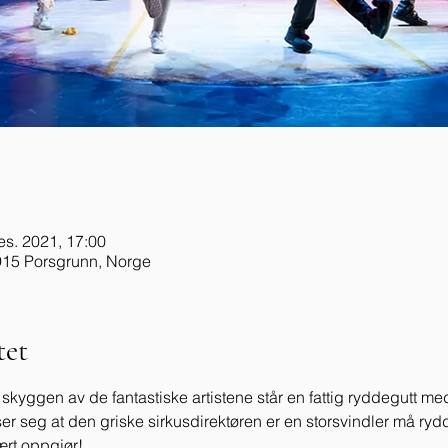
es. 2021, 17:00
915 Porsgrunn, Norge
et
 I skyggen av de fantastiske artistene står en fattig ryddegutt me
er seg at den griske sirkusdirektøren er en storsvindler må ryd
ært oppgjør!