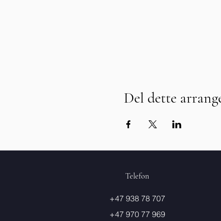
Del dette arran
Telefon
+47 938 78 707
+47 970 77 969