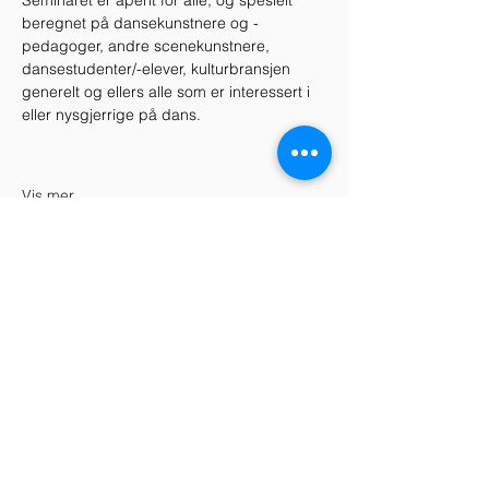
Seminaret er åpent for alle, og spesielt 
beregnet på dansekunstnere og -
pedagoger, andre scenekunstnere, 
dansestudenter/-elever, kulturbransjen 
generelt og ellers alle som er interessert i 
eller nysgjerrige på dans.
Vis mer
Del dette arrangementet
Telefon
+47 938 78 707