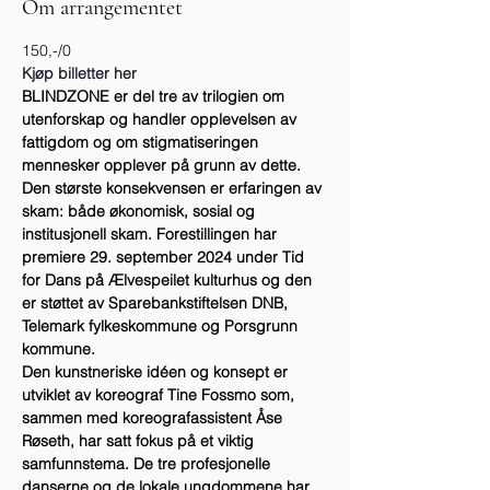
Om arrangementet
150,-/0
Kjøp billetter her
BLINDZONE er del tre av trilogien om 
utenforskap og handler opplevelsen av 
fattigdom og om stigmatiseringen 
mennesker opplever på grunn av dette. 
Den største konsekvensen er erfaringen av 
skam: både økonomisk, sosial og 
institusjonell skam. Forestillingen har 
premiere 29. september 2024 under Tid 
for Dans på Ælvespeilet kulturhus og den 
er støttet av Sparebankstiftelsen DNB, 
Telemark fylkeskommune og Porsgrunn 
kommune.
Den kunstneriske idéen og konsept er 
utviklet av koreograf Tine Fossmo som, 
sammen med koreografassistent Åse 
Røseth, har satt fokus på et viktig 
samfunnstema. De tre profesjonelle 
danserne og de lokale ungdommene har 