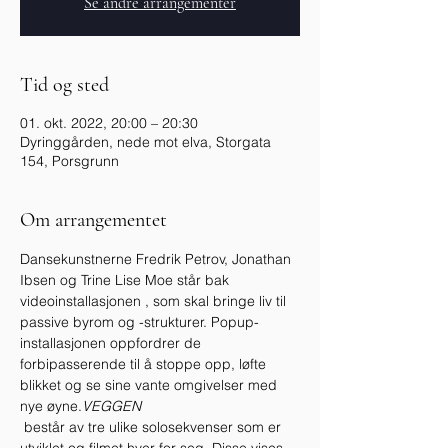
Se andre arrangementer
Tid og sted
01. okt. 2022, 20:00 – 20:30
Dyringgården, nede mot elva, Storgata
154, Porsgrunn
Om arrangementet
Dansekunstnerne Fredrik Petrov, Jonathan 
Ibsen og Trine Lise Moe står bak 
videoinstallasjonen 
, som skal bringe liv til 
passive byrom og -strukturer. Popup-
installasjonen oppfordrer de 
forbipasserende til å stoppe opp, løfte 
blikket og se sine vante omgivelser med 
nye øyne.
VEGGEN
 består av tre ulike solosekvenser som er 