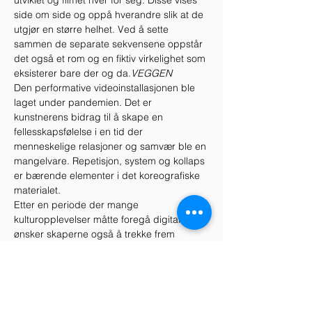
utviklet og filmet hver for seg. Disse vises 
side om side og oppå hverandre slik at de 
utgjør en større helhet. Ved å sette 
sammen de separate sekvensene oppstår 
det også et rom og en fiktiv virkelighet som 
eksisterer bare der og da.
VEGGEN
Den performative videoinstallasjonen ble 
laget under pandemien. Det er 
kunstnerens bidrag til å skape en 
fellesskapsfølelse i en tid der 
menneskelige relasjoner og samvær ble en 
mangelvare. Repetisjon, system og kollaps 
er bærende elementer i det koreografiske 
materialet.
Etter en periode der mange 
kulturopplevelser måtte foregå digitalt, 
ønsker skaperne også å trekke frem 
verdien av fysisk tilstedeværelse og 
fremheve kunstens…
Vis mer