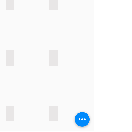
Oppholdsrom 4. etasje
Oppholdsrom 3. etasje
Oppholdsrom 3. etasje
Fra inngang 3. etasje
Kjøkken
Kjøkken