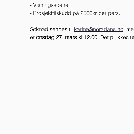
- Visningsscene
- Prosjekttilskudd på 2500kr per pers.
Søknad sendes til
karine@noradans.no,
 me
er 
onsdag 27. mars kl 12.00
. Det plukkes ut 