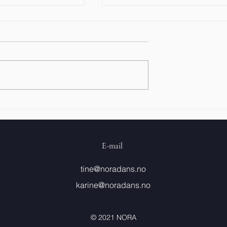
OPEN CALL til Dialogscenen
NEN -
ger
E-mail
tine@noradans.no
karine@noradans.no
© 2021 NORA