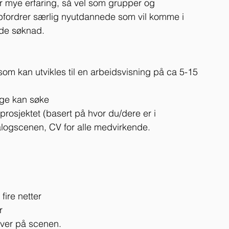
er mye erfaring, så vel som grupper og 
oppfordrer særlig nyutdannede som vil komme i 
nde søknad.
som kan utvikles til en arbeidsvisning på ca 5-15 
rge kan søke
prosjektet (basert på hvor du/dere er i 
alogscenen, CV for alle medvirkende.
 fire netter
r
røver på scenen.