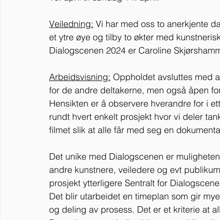
Veiledning:
 Vi har med oss to anerkjente d
et ytre øye og tilby to økter med kunstneris
Dialogscenen 2024 er Caroline Skjørshamm
Arbeidsvisning:
 Oppholdet avsluttes med a
for de andre deltakerne, men også åpen for
Hensikten er å observere hverandre for i e
rundt hvert enkelt prosjekt hvor vi deler tan
filmet slik at alle får med seg en dokument
Det unike med Dialogscenen er muligheten t
andre kunstnere, veiledere og evt publikum
prosjekt ytterligere Sentralt for Dialogscen
Det blir utarbeidet en timeplan som gir mye 
og deling av prosess. Det er et kriterie at a