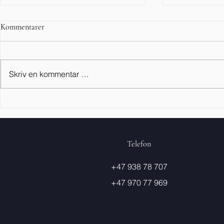
Kommentarer
GOD SOMMER
Skriv en kommentar …
DIALOGSCE
arbeidsvisnin
Telefon
+47 938 78 707
+47 970 77 969