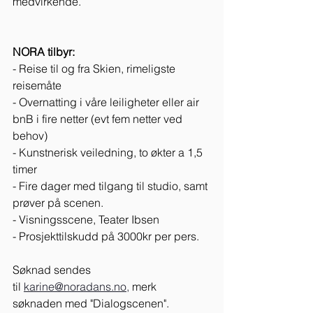
medvirkende.
NORA tilbyr:
- Reise til og fra Skien, rimeligste 
reisemåte
- Overnatting i våre leiligheter eller air 
bnB i fire netter (evt fem netter ved 
behov)
- Kunstnerisk veiledning, to økter a 1,5 
timer
- Fire dager med tilgang til studio, samt 
prøver på scenen.
- Visningsscene, Teater Ibsen
- Prosjekttilskudd på 3000kr per pers.
Søknad sendes 
til
karine@noradans.no,
 merk 
søknaden med "Dialogscenen". 