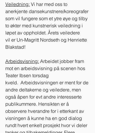
Veiledning:
 Vi har med oss to 
anerkjente dansekunstnere/koreografer 
som vil fungere som et ytre øye og tilby 
to økter med kunstnerisk veiledning i 
løpet av oppholdet. Årets veiledere 
vil er Un-Magritt Nordseth og Henriette 
Blakstad! 
Arbeidsvisning:
 Arbeidet jobber fram 
mot en arbeidsvisning på scenen hos 
Teater Ibsen torsdag 
kveld.  Arbeidsvisningen er ment for de 
andre deltakerne og veiledere, men 
også åpen for evt andre interesserte 
publikummere. Hensikten er å 
observere hverandre for i etterkant av 
visningen å kunne ha en god dialog 
rundt hvert enkelt prosjekt hvor vi deler 
tanker og tilbakemeldinger. Flere 